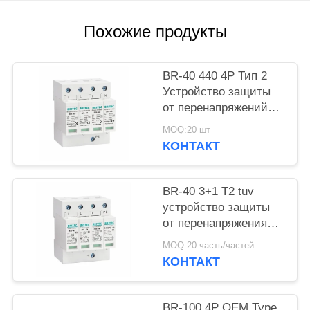
КАРТА
САЙТА
Похожие продукты
ПОЛИТИКА
BR-40 440 4P Тип 2
КОНФИДЕНЦИАЛЬНОСТИ
Устройство защиты
от перенапряжений
40ка SPD T2
MOQ:20 шт
Разрядник для
КОНТАКТ
защиты от молний и
громозащиты от
перенапряжений
BR-40 3+1 T2 tuv
Перенапряжения 440
устройство защиты
В Разрядник для
от перенапряжения
защиты от
типа 2 Устройство
MOQ:20 часть/частей
перенапряжений spd
защиты от
КОНТАКТ
Тип 2
перенапряжения
Устройство защиты
от перенапряжения
BR-100 4P OEM Type