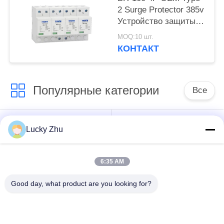
2 Surge Protector 385v
Устройство защиты
от перенапряжения
MOQ:10 шт.
SPD варистор
КОНТАКТ
задерживатель
перенапряжения 100
ка
Популярные категории
Все
Прибор защиты от
Прибор защиты от
Lucky Zhu
перенапряжения
перенапряжения
типа 1
6:35 AM
Прибор защиты от
Тип защитного
Good day, what product are you looking for?
перенапряжения
приспособления 3
типа 2
пульсации