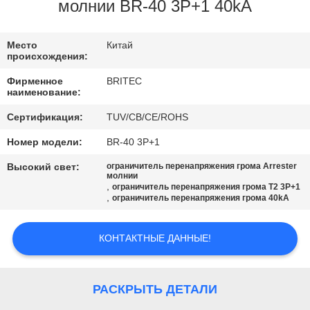
КОНТРОЛЬ
молнии BR-40 3P+1 40kA
КАЧЕСТВА
Место
Китай
происхождения:
КОНТАКТНЫЕ
Фирменное
BRITEC
ДАННЫЕ
наименование:
Сертификация:
TUV/CB/CE/ROHS
НОВОСТИ
Номер модели:
BR-40 3P+1
Высокий свет:
ограничитель перенапряжения грома Arrester
ВСЕ
молнии
,
ограничитель перенапряжения грома T2 3P+1
,
ограничитель перенапряжения грома 40kA
СЛУЧАИ
КОНТАКТНЫЕ ДАННЫЕ!
VR
SHOW
РАСКРЫТЬ ДЕТАЛИ