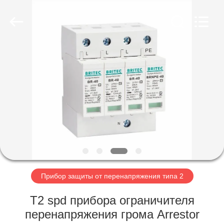
2026
Britec
Electric
Co.,
Ltd..
All
Rights
Reserved.
ГЛАВНАЯ
СТРАНИЦА
ПРОДУКЦИЯ
О
КОМПАНИИ
НАША
Прибор защиты от перенапряжения типа 2
ФАБРИКА
T2 spd прибора ограничителя
перенапряжения грома Arrestor