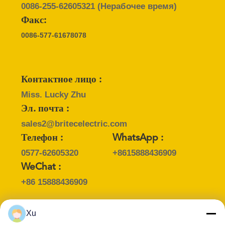
КАРТА
0086-255-62605321
(Нерабочее время)
САЙТА
Факс:
0086-577-61678078
ПОЛИТИКА
КОНФИДЕНЦИАЛЬНОСТИ
Контактное лицо :
Miss. Lucky Zhu
Эл. почта :
sales2@britecelectric.com
Телефон :
WhatsApp :
0577-62605320
+8615888436909
WeChat :
+86 15888436909
Xu