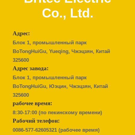
КОНТРОЛЬ
Co., Ltd.
КАЧЕСТВА
КОНТАКТНЫЕ
Адрес:
ДАННЫЕ
Блок 1, промышленный парк
BoTongHuiGu, Yueqing, Чжэцзян, Китай
НОВОСТИ
325600
Адрес завода:
ВСЕ
Блок 1, промышленный парк
BoTongHuiGu, Юэцин, Чжэцзян, Китай
СЛУЧАИ
325600
рабочее время:
VR
8:30-17:00 (по пекинскому времени)
SHOW
Рабочий телефон:
0086-577-62605321
(рабочее время)