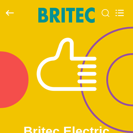
2026
Britec
Electric
Co.,
Ltd..
All
Rights
Reserved.
ГЛАВНАЯ
СТРАНИЦА
ПРОДУКЦИЯ
О
КОМПАНИИ
НАША
ФАБРИКА
Britec Electric