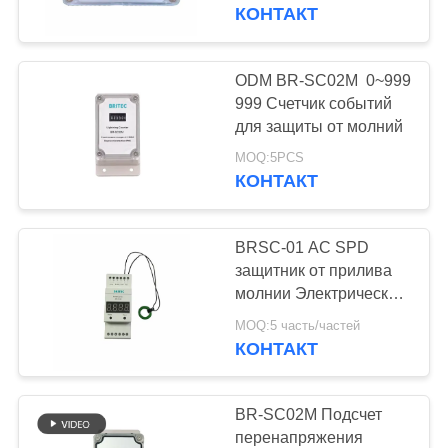
КОНТРОЛЬ
счетчик ударов молнии
КОНТАКТ
КАЧЕСТВА
ODM BR-SC02M 0~999
165
КОНТАКТНЫЕ
999 Счетчик событий
Прибор защиты от
для защиты от молний
ДАННЫЕ
перенапряжения
MOQ:5PCS
КОНТАКТ
НОВОСТИ
типа 2
BRSC-01 AC SPD
ВСЕ
защитник от прилива
СЛУЧАИ
молнии Электрические
29
защитные устройства
MOQ:5 часть/частей
Тип защитного
Противоприток
КОНТАКТ
VR
задержка удара
приспособления 3
SHOW
молнии
BR-SC02M Подсчет
пульсации
перенапряжения