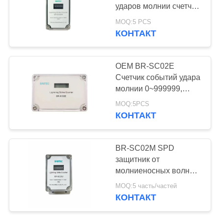
КАРТА
ударов молнии счетчик
САЙТА
0~999,999 событий
MOQ:5 PCS
устройство для защиты
КОНТАКТ
47
от ударов молнии
ПОЛИТИКА
Аррестер
КОНФИДЕНЦИАЛЬНОСТИ
OEM BR-SC02E
пульсации ПВ
Счетчик событий удара
молнии 0~999999,
устройство
MOQ:5PCS
КОНТАКТ
57
BR-SC02M SPD
Аррестер Б+К
защитник от
молниеносных волн
пульсации Т1+Т2
Электрические
MOQ:5 часть/частей
защитные устройства
КОНТАКТ
Противопожарный
блокировщик