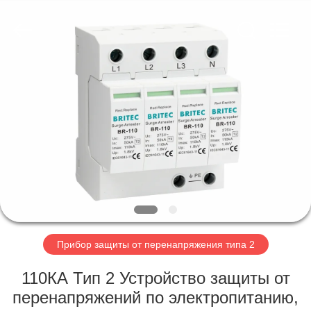
2026
Britec
Electric
Co.,
Ltd..
All
Rights
Reserved.
ГЛАВНАЯ
СТРАНИЦА
ПРОДУКЦИЯ
О
КОМПАНИИ
НАША
Прибор защиты от перенапряжения типа 2
ФАБРИКА
110КА Тип 2 Устройство защиты от
перенапряжений по электропитанию,