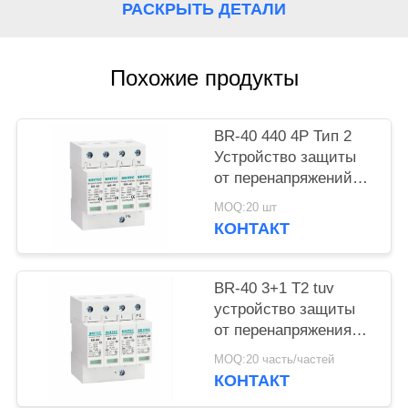
КАРТА
РАСКРЫТЬ ДЕТАЛИ
САЙТА
Похожие продукты
ПОЛИТИКА
КОНФИДЕНЦИАЛЬНОСТИ
BR-40 440 4P Тип 2
Устройство защиты
от перенапряжений
40ка SPD T2
MOQ:20 шт
Разрядник для
КОНТАКТ
защиты от молний и
громозащиты от
перенапряжений
BR-40 3+1 T2 tuv
Перенапряжения 440
устройство защиты
В Разрядник для
от перенапряжения
защиты от
типа 2 Устройство
MOQ:20 часть/частей
перенапряжений spd
защиты от
КОНТАКТ
Тип 2
перенапряжения