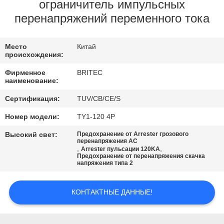
КОНТРОЛЬ
ограничитель импульсных
перенапряжений переменного тока
КАЧЕСТВА
Место
Китай
КОНТАКТНЫЕ
происхождения:
ДАННЫЕ
Фирменное
BRITEC
наименование:
НОВОСТИ
Сертификация:
TUV/CB/CE/S
Номер модели:
TY1-120 4P
ВСЕ
Высокий свет:
Предохранение от Arrester грозового
перенапряжения AC
СЛУЧАИ
,
,
Arrester пульсации 120KA
Предохранение от перенапряжения скачка
напряжения типа 2
VR
SHOW
КОНТАКТНЫЕ ДАННЫЕ!