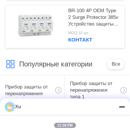
Устройство защиты
от перенапряжения
BR-100 4P OEM Type
2 Surge Protector 385v
Устройство защиты
от перенапряжения
MOQ:10 шт.
SPD варистор
КОНТАКТ
задерживатель
перенапряжения 100
ка
Популярные категории
Все
Прибор защиты от
Прибор защиты от
перенапряжения
перенапряжения
типа 1
Xu
Прибор защиты от
Тип защитного
перенапряжения
приспособления 3
11:38 PM
типа 2
пульсации