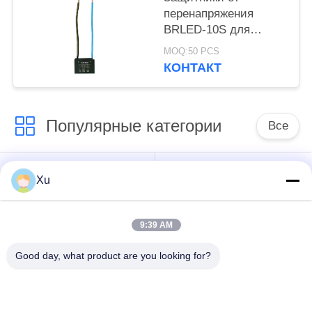
освещения
перенапряжения
BRLED-10S для
светодиодных
MOQ:50 PCS
переменных
КОНТАКТ
защитники от
перенапряжения для
светодиодных систем
Популярные категории
освещения
Все
Прибор защиты от
Прибор защиты от
Xu
перенапряжения
перенапряжения
типа 1
9:39 AM
Прибор защиты от
Тип защитного
Good day, what product are you looking for?
перенапряжения
приспособления 3
типа 2
пульсации