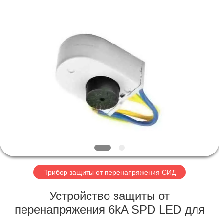
2026
Britec
Electric
Co.,
Ltd..
All
Rights
Reserved.
ГЛАВНАЯ
СТРАНИЦА
ПРОДУКЦИЯ
О
КОМПАНИИ
НАША
Прибор защиты от перенапряжения СИД
ФАБРИКА
Устройство защиты от
перенапряжения 6kA SPD LED для