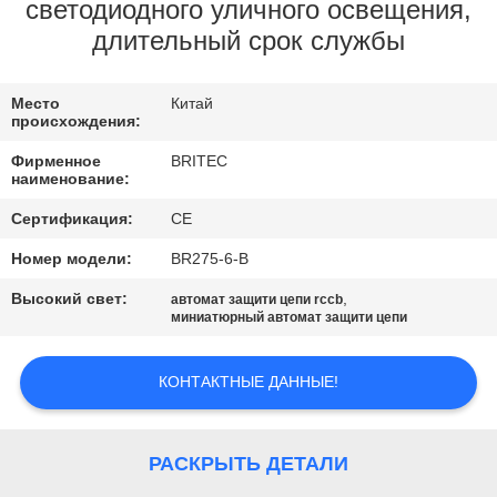
КОНТРОЛЬ
светодиодного уличного освещения,
длительный срок службы
КАЧЕСТВА
Место
Китай
КОНТАКТНЫЕ
происхождения:
ДАННЫЕ
Фирменное
BRITEC
наименование:
НОВОСТИ
Сертификация:
CE
Номер модели:
BR275-6-B
ВСЕ
Высокий свет:
,
автомат защити цепи rccb
миниатюрный автомат защити цепи
СЛУЧАИ
КОНТАКТНЫЕ ДАННЫЕ!
VR
SHOW
РАСКРЫТЬ ДЕТАЛИ